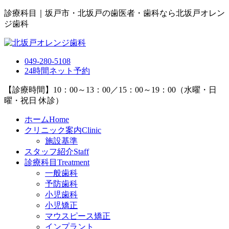
診療科目｜坂戸市・北坂戸の歯医者・歯科なら北坂戸オレン
ジ歯科
049-280-5108
24
時間
ネット予約
【診療時間】10：00～13：00／15：00～19：00（水曜・日
曜・祝日 休診）
ホーム
Home
クリニック案内
Clinic
施設基準
スタッフ紹介
Staff
診療科目
Treatment
一般歯科
予防歯科
小児歯科
小児矯正
マウスピース矯正
インプラント